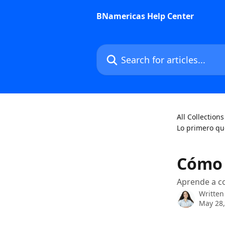
Skip to main content
BNamericas Help Center
Search for articles...
All Collections
Lo primero qu
Cómo 
Aprende a c
Written
May 28,