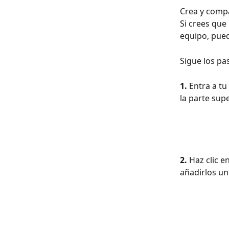
Crea y compa
Si crees que
equipo, pued
Sigue los pas
1. 
Entra a tu
la parte sup
2. 
Haz clic en
añadirlos un