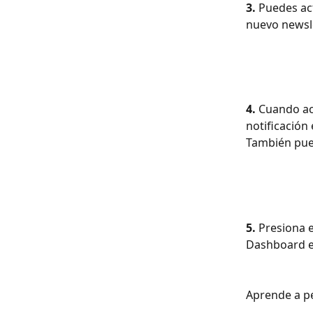
3.
 Puedes act
nuevo newsle
4.
 Cuando ac
notificación
También pue
5.
 Presiona 
Dashboard e
Aprende a pe