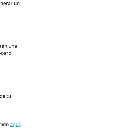
enerar un 
irán una 
board. 
de tu 
nido 
aquí
.