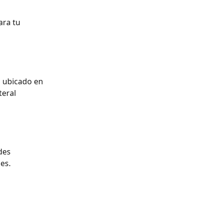
ara tu 
d
 ubicado en 
eral 
des 
es.